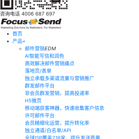
咨询电话
4006 687 697
首页
产品
+
邮件营销
EDM
AI智能写信和润色
高效解决邮件营销痛点
落地页/表单
独立承载多渠道流量与营销推广
群发邮件平台
非会员群发营销，提高投递率
H5微页
移动端获客神器，快速收集客户信息
许可邮件平台
会员精细化运营，提升转化率
独立通道/白名单/API
全球ISP覆盖216家，提升发送质量