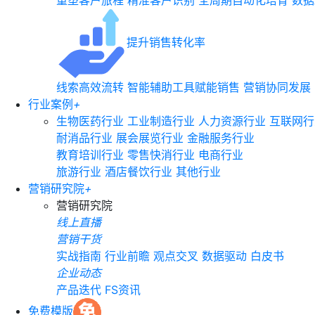
重塑客户旅程
精准客户识别
全周期自动化培育
数据
提升销售转化率
线索高效流转
智能辅助工具赋能销售
营销协同发展
行业案例
+
生物医药行业
工业制造行业
人力资源行业
互联网行
耐消品行业
展会展览行业
金融服务行业
教育培训行业
零售快消行业
电商行业
旅游行业
酒店餐饮行业
其他行业
营销研究院
+
营销研究院
线上直播
营销干货
实战指南
行业前瞻
观点交叉
数据驱动
白皮书
企业动态
产品迭代
FS资讯
免费模版