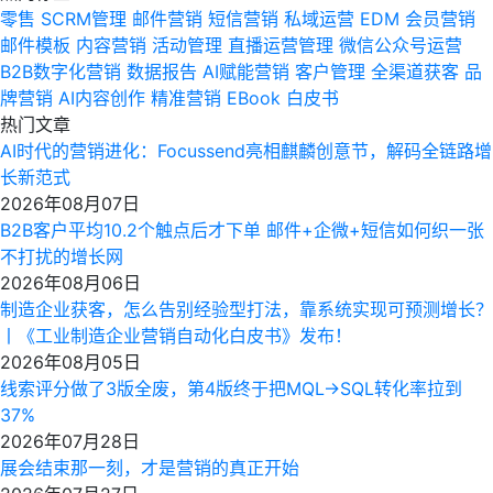
零售
SCRM管理
邮件营销
短信营销
私域运营
EDM
会员营销
邮件模板
内容营销
活动管理
直播运营管理
微信公众号运营
B2B数字化营销
数据报告
AI赋能营销
客户管理
全渠道获客
品
牌营销
AI内容创作
精准营销
EBook
白皮书
热门文章
AI时代的营销进化：Focussend亮相麒麟创意节，解码全链路增
长新范式
2026年08月07日
B2B客户平均10.2个触点后才下单 邮件+企微+短信如何织一张
不打扰的增长网
2026年08月06日
制造企业获客，怎么告别经验型打法，靠系统实现可预测增长？
丨《工业制造企业营销自动化白皮书》发布！
2026年08月05日
线索评分做了3版全废，第4版终于把MQL→SQL转化率拉到
37%
2026年07月28日
展会结束那一刻，才是营销的真正开始