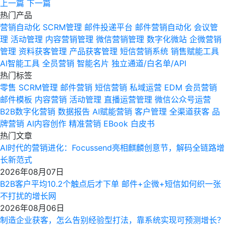
上一篇
下一篇
热门产品
营销自动化
SCRM管理
邮件投递平台
邮件营销自动化
会议管
理
活动管理
内容营销管理
微信营销管理
数字化微站
企微营销
管理
资料获客管理
产品获客管理
短信营销系统
销售赋能工具
AI智能工具
全员营销
智能名片
独立通道/白名单/API
热门标签
零售
SCRM管理
邮件营销
短信营销
私域运营
EDM
会员营销
邮件模板
内容营销
活动管理
直播运营管理
微信公众号运营
B2B数字化营销
数据报告
AI赋能营销
客户管理
全渠道获客
品
牌营销
AI内容创作
精准营销
EBook
白皮书
热门文章
AI时代的营销进化：Focussend亮相麒麟创意节，解码全链路增
长新范式
2026年08月07日
B2B客户平均10.2个触点后才下单 邮件+企微+短信如何织一张
不打扰的增长网
2026年08月06日
制造企业获客，怎么告别经验型打法，靠系统实现可预测增长？