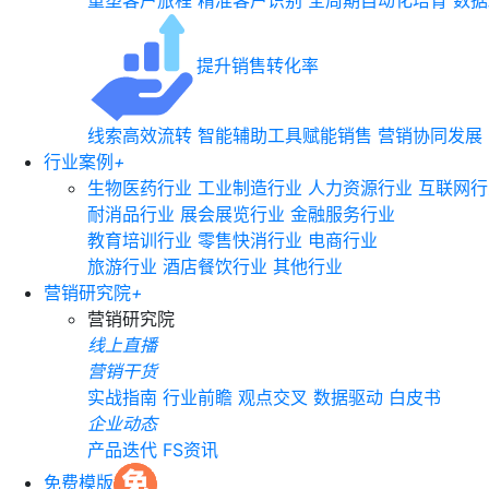
重塑客户旅程
精准客户识别
全周期自动化培育
数据
提升销售转化率
线索高效流转
智能辅助工具赋能销售
营销协同发展
行业案例
+
生物医药行业
工业制造行业
人力资源行业
互联网行
耐消品行业
展会展览行业
金融服务行业
教育培训行业
零售快消行业
电商行业
旅游行业
酒店餐饮行业
其他行业
营销研究院
+
营销研究院
线上直播
营销干货
实战指南
行业前瞻
观点交叉
数据驱动
白皮书
企业动态
产品迭代
FS资讯
免费模版