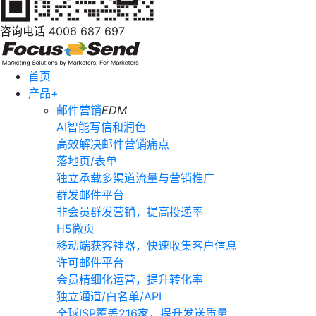
咨询电话
4006 687 697
首页
产品
+
邮件营销
EDM
AI智能写信和润色
高效解决邮件营销痛点
落地页/表单
独立承载多渠道流量与营销推广
群发邮件平台
非会员群发营销，提高投递率
H5微页
移动端获客神器，快速收集客户信息
许可邮件平台
会员精细化运营，提升转化率
独立通道/白名单/API
全球ISP覆盖216家，提升发送质量