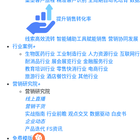
重塑客户旅程
精准客户识别
全周期自动化培育
数据
提升销售转化率
线索高效流转
智能辅助工具赋能销售
营销协同发展
行业案例
+
生物医药行业
工业制造行业
人力资源行业
互联网行
耐消品行业
展会展览行业
金融服务行业
教育培训行业
零售快消行业
电商行业
旅游行业
酒店餐饮行业
其他行业
营销研究院
+
营销研究院
线上直播
营销干货
实战指南
行业前瞻
观点交叉
数据驱动
白皮书
企业动态
产品迭代
FS资讯
免费模版