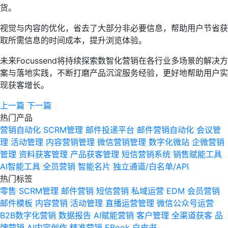
货。
视觉与内容的优化，省去了大部分非必要信息，帮助用户节省获
取所需信息的时间成本，提升浏览体验。
未来Focussend将持续探索数智化营销在各行业多场景的解决方
案与落地实践，不断打磨产品沉淀服务经验，更好地帮助用户实
现获客增长。
上一篇
下一篇
热门产品
营销自动化
SCRM管理
邮件投递平台
邮件营销自动化
会议管
理
活动管理
内容营销管理
微信营销管理
数字化微站
企微营销
管理
资料获客管理
产品获客管理
短信营销系统
销售赋能工具
AI智能工具
全员营销
智能名片
独立通道/白名单/API
热门标签
零售
SCRM管理
邮件营销
短信营销
私域运营
EDM
会员营销
邮件模板
内容营销
活动管理
直播运营管理
微信公众号运营
B2B数字化营销
数据报告
AI赋能营销
客户管理
全渠道获客
品
牌营销
AI内容创作
精准营销
EBook
白皮书