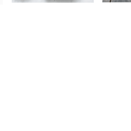
请输入以下信息极速验证，免费使用
验证即登录，未注册用户将自动创建Focussend账号
获取验证码