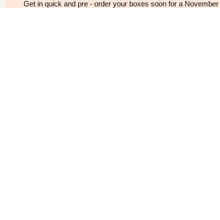
请输入以下信息极速验证，免费使用
验证即登录，未注册用户将自动创建Focussend账号
获取验证码