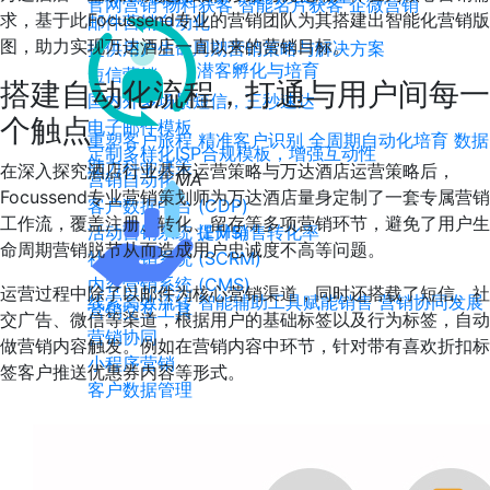
官网营销
物料获客
智能名片获客
企微营销
求，基于此Focussend专业的营销团队为其搭建出智能化营销版
邮件营销自动化
图，助力实现万达酒店一直以来的营销目标。
提供用户生命周期营销策略与解决方案
潜客孵化与培育
短信营销
搭建自动化流程，打通与用户间每一
国内外多场景短信，三秒速达
个触点
电子邮件模板
重塑客户旅程
精准客户识别
全周期自动化培育
数据
定制多样化ISP合规模板，增强互动性
助力科学决策
在深入探究酒店行业基本运营策略与万达酒店运营策略后，
营销自动化
MA
Focussend专业营销策划师为万达酒店量身定制了一套专属营销
客户数据中台 (CDP)
工作流，覆盖注册、转化、留存等多项营销环节，避免了用户生
活动营销系统 (EMS)
提升销售转化率
命周期营销脱节从而造成用户忠诚度不高等问题。
社交营销系统 (SCRM)
内容营销系统 (CMS)
运营过程中除了以邮件为核心营销渠道，同时还搭载了短信、社
线索高效流转
智能辅助工具赋能销售
营销协同发展
营销交互工具
交广告、微信等渠道，根据用户的基础标签以及行为标签，自动
营销协同
做营销内容触发。例如在营销内容中环节，针对带有喜欢折扣标
小程序营销
签客户推送优惠券内容等形式。
客户数据管理
打通全渠道数据资产，生成客户360画像
广告集成服务
追踪广告投放数据，提高ROI