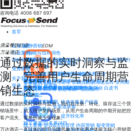
咨询电话
4006 687 697
首页
产品
+
酒店餐饮行业
应用场景
邮件营销
+
EDM
万达酒店
行业案例
AI智能写信和润色
+
通过数据的实时洞察与监
营销研究院
高效解决邮件营销痛点
生物医药行业
+
工业制造行业
人力资源行业
互联网行
私域流量池
落地页/表单
业
营销研究院
免费模版
测，完善用户生命周期营
独立承载多渠道流量与营销推广
耐消品行业
线上直播
展会展览行业
金融服务行业
关于我们
群发邮件平台
教育培训行业
营销干货
零售快消行业
电商行业
全渠道精准触达与管理
全触点数据无缝流转
全周期
登录
关于我们
推荐有
销生态
非会员群发营销，提高投递率
旅游行业
实战指南
酒店餐饮行业
行业前瞻
观点交叉
其他行业
数据驱动
白皮书
自动化营销互动
全运维统一后台操作
免费试用
H5微页
企业动态
移动端获客神器，快速收集客户信息
产品迭代
FS资讯
通过数据的实时洞察与监测，我们在注册、转化、留存这三个营
全渠道获客
许可邮件平台
销场景中，加入用户复购场景，从用户生命周期的中期开始把控
会员精细化运营，提升转化率
客户流失、客单价减少等现象。
独立通道/白名单/API
线上直播
会议&活动管理
内容营销
裂变营销
万达酒店一直以来以提升品牌形象与优化用户体验为核心营销需
全球ISP覆盖216家，提升发送质量