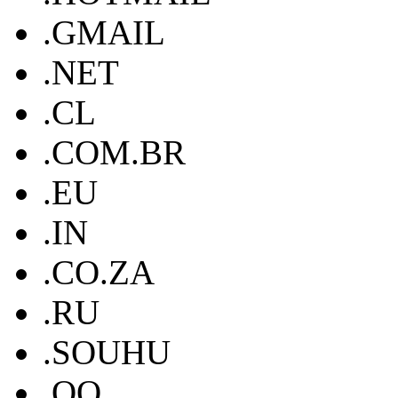
.GMAIL
.NET
.CL
.COM.BR
.EU
.IN
.CO.ZA
.RU
.SOUHU
.QQ