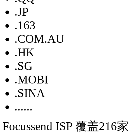
.JP
.163
.COM.AU
.HK
.SG
.MOBI
.SINA
......
Focussend ISP 覆盖216家