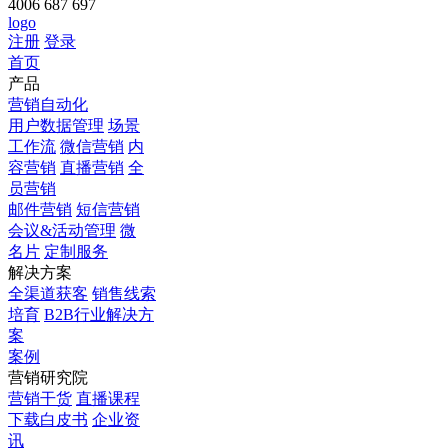
4006 687 697
logo
注册
登录
首页
产品
营销自动化
用户数据管理
场景
工作流
微信营销
内
容营销
直播营销
全
员营销
邮件营销
短信营销
会议&活动管理
微
名片
定制服务
解决方案
全渠道获客
销售线索
培育
B2B行业解决方
案
案例
营销研究院
营销干货
直播课程
下载白皮书
企业资
讯