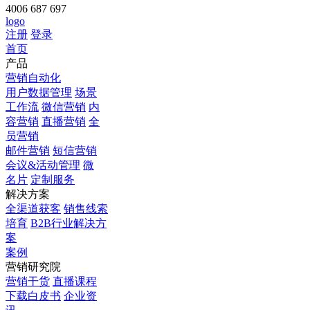
4006 687 697
logo
注册
登录
首页
产品
营销自动化
用户数据管理
场景
工作流
微信营销
内
容营销
直播营销
全
员营销
邮件营销
短信营销
会议&活动管理
微
名片
定制服务
解决方案
全渠道获客
销售线索
培育
B2B行业解决方
案
案例
营销研究院
营销干货
直播课程
下载白皮书
企业资