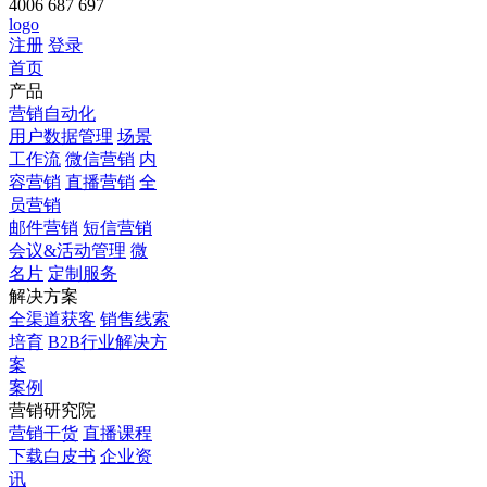
4006 687 697
logo
注册
登录
首页
产品
营销自动化
用户数据管理
场景
工作流
微信营销
内
容营销
直播营销
全
员营销
邮件营销
短信营销
会议&活动管理
微
名片
定制服务
解决方案
全渠道获客
销售线索
培育
B2B行业解决方
案
案例
营销研究院
营销干货
直播课程
下载白皮书
企业资
讯