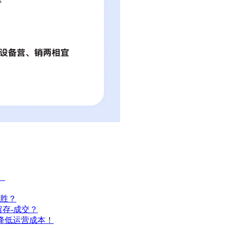
）
胜？
存-成交？
降低运营成本！