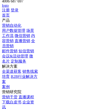
4006 687 697
logo
注册
登录
首页
产品
营销自动化
用户数据管理
场景
工作流
微信营销
内
容营销
直播营销
全
员营销
邮件营销
短信营销
会议&活动管理
微
名片
定制服务
解决方案
全渠道获客
销售线索
培育
B2B行业解决方
案
案例
营销研究院
营销干货
直播课程
下载白皮书
企业资
讯