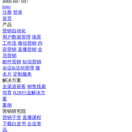
4006 687 697
logo
注册
登录
首页
产品
营销自动化
用户数据管理
场景
工作流
微信营销
内
容营销
直播营销
全
员营销
邮件营销
短信营销
会议&活动管理
微
名片
定制服务
解决方案
全渠道获客
销售线索
培育
B2B行业解决方
案
案例
营销研究院
营销干货
直播课程
下载白皮书
企业资
讯