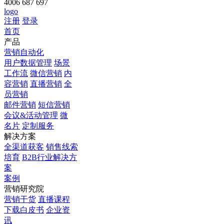
4006 687 697
logo
注册
登录
首页
产品
营销自动化
用户数据管理
场景
工作流
微信营销
内
容营销
直播营销
全
员营销
邮件营销
短信营销
会议&活动管理
微
名片
定制服务
解决方案
全渠道获客
销售线索
培育
B2B行业解决方
案
案例
营销研究院
营销干货
直播课程
下载白皮书
企业资
讯