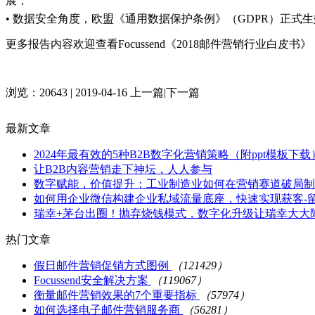
展；
• 数据安全角度，欧盟《通用数据保护条例》（GDPR）正
更多报告内容欢迎查看Focussend《2018邮件营销行业白皮书》
浏览：20643 | 2019-04-16
上一篇
|
下一篇
最新文章
2024年最有效的5种B2B数字化营销策略（附ppt模板下载
让B2B内容营销走下神坛，人人参与
数字赋能，价值提升：工业制造业如何在营销赛道破局制
如何用企业微信构建企业私域流量底座，快速实现获客-留
瑞幸+茅台出圈！抛弃烧钱模式，数字化升级让瑞幸大大
热门文章
假日邮件营销促销方式图例
（121429）
Focussend安全解决方案
（119067）
衡量邮件营销效果的7个重要指标
（57974）
如何选择电子邮件营销服务商
（56281）