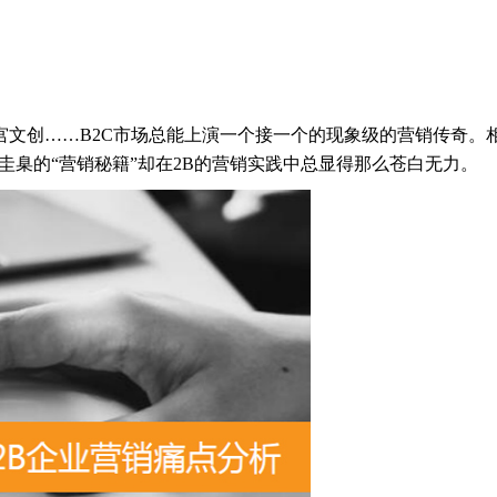
文创……B2C市场总能上演一个接一个的现象级的营销传奇。相
为圭臬的“营销秘籍”却在2B的营销实践中总显得那么苍白无力。