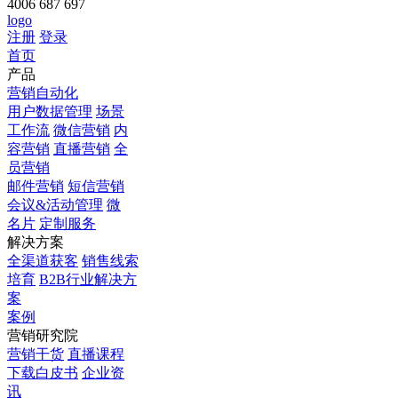
4006 687 697
logo
注册
登录
首页
产品
营销自动化
用户数据管理
场景
工作流
微信营销
内
容营销
直播营销
全
员营销
邮件营销
短信营销
会议&活动管理
微
名片
定制服务
解决方案
全渠道获客
销售线索
培育
B2B行业解决方
案
案例
营销研究院
营销干货
直播课程
下载白皮书
企业资
讯