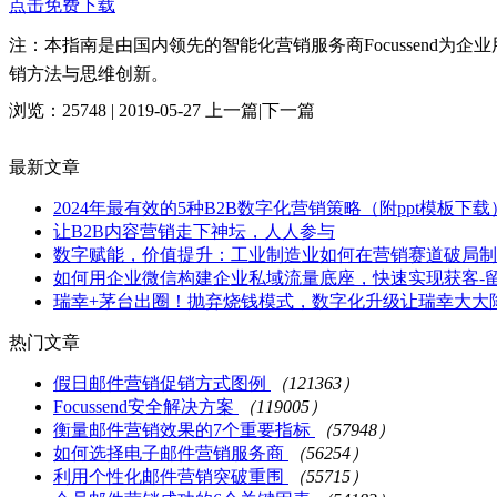
点击免费下载
注：本指南是由国内领先的智能化营销服务商Focussend
销方法与思维创新。
浏览：25748 | 2019-05-27
上一篇
|
下一篇
最新文章
2024年最有效的5种B2B数字化营销策略（附ppt模板下载
让B2B内容营销走下神坛，人人参与
数字赋能，价值提升：工业制造业如何在营销赛道破局制
如何用企业微信构建企业私域流量底座，快速实现获客-留
瑞幸+茅台出圈！抛弃烧钱模式，数字化升级让瑞幸大大
热门文章
假日邮件营销促销方式图例
（121363）
Focussend安全解决方案
（119005）
衡量邮件营销效果的7个重要指标
（57948）
如何选择电子邮件营销服务商
（56254）
利用个性化邮件营销突破重围
（55715）