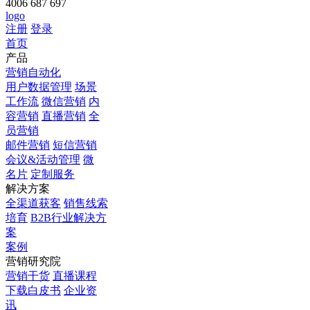
4006 687 697
logo
注册
登录
首页
产品
营销自动化
用户数据管理
场景
工作流
微信营销
内
容营销
直播营销
全
员营销
邮件营销
短信营销
会议&活动管理
微
名片
定制服务
解决方案
全渠道获客
销售线索
培育
B2B行业解决方
案
案例
营销研究院
营销干货
直播课程
下载白皮书
企业资
讯