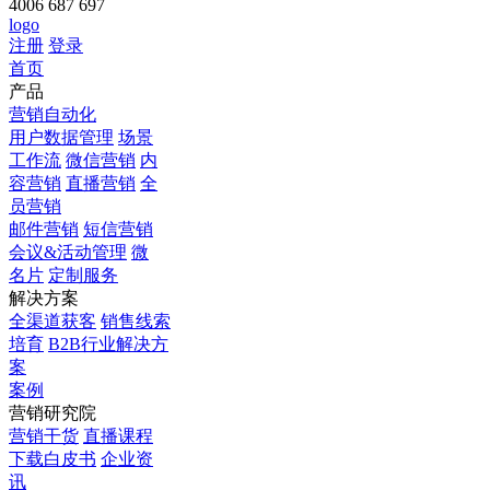
4006 687 697
logo
注册
登录
首页
产品
营销自动化
用户数据管理
场景
工作流
微信营销
内
容营销
直播营销
全
员营销
邮件营销
短信营销
会议&活动管理
微
名片
定制服务
解决方案
全渠道获客
销售线索
培育
B2B行业解决方
案
案例
营销研究院
营销干货
直播课程
下载白皮书
企业资
讯