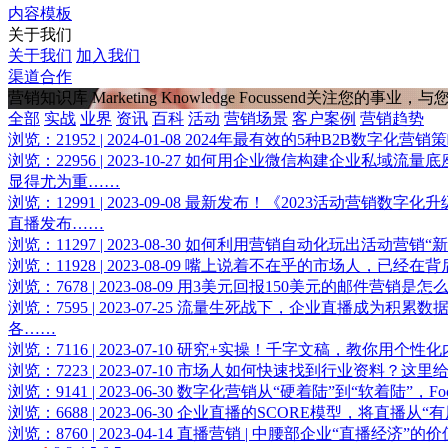
内容模板
关于我们
关于我们
加入我们
渠道合作
营销知识库
Marketing Knowledge
Focussend关注您的事业
全部
实战
业界
资讯
百科
活动
营销场景
客户案例
营销趋势
浏览：21952 | 2024-01-08
2024年最有效的5种B2B数字化营销
浏览：22956 | 2023-10-27
如何用企业微信构建企业私域流量底座
显得尤为重……
浏览：12991 | 2023-09-08
最新发布！《2023活动营销数字化
直播发布……
浏览：11297 | 2023-08-30
如何利用营销自动化玩出活动营销“新
浏览：11928 | 2023-08-09
嘴上说着不在乎的市场人，已经在背
浏览：7678 | 2023-08-09
用3美元回报150美元的邮件营销是怎
浏览：7595 | 2023-07-25
流量生死战下，企业直播成为积累数
各……
浏览：7116 | 2023-07-10
研究+实操！千字文稿，教你用个性化
浏览：7223 | 2023-07-10
市场人如何快速找到行业资料？这里给
浏览：9141 | 2023-06-30
数字化营销从“硬着陆”到“软着陆”，Fo
浏览：6688 | 2023-06-30
企业直播的SCORE模型，将直播从“有
浏览：8760 | 2023-04-14
直播营销 | 中腰部企业“直播经济”的