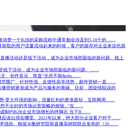
很清楚一个B2B的采购流程中通常都会涉及到5-10个的……
算获取的用户流量流动起来的时候，客户的留存对企业来说也就
上直播活动还是线下活动，成为企业市场部面临的新问题。线上
还是线下活动，成为企业市场部面临的新问题。……
写论文、创作音乐，简直“无所不能&rdq……
用范围广、针对性强、反馈性高等优势，邮件营销一直……
直播营销逐渐成为产品与服务的青睐。目前，因疫情耽误的
势 受大环境的影响，流量红利的逐渐退却，互联网用……
，想不出好的市场运营策略的烦恼...”在……
已成制约B2B企业市场增长的绊脚石 当下B……
应该出现在哪里。2021年以来，绝大部分企业客户对于……
强劲。根据36氪研究院和直播高研院联合发布的《20……