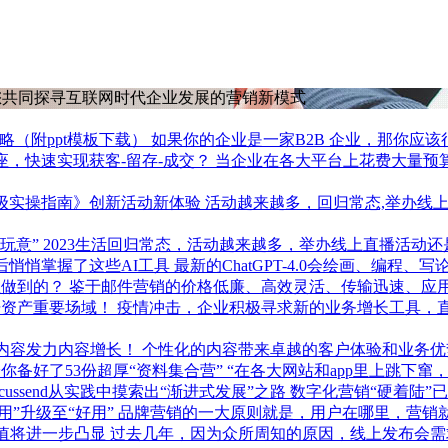
，与您共同探寻互联网时代企业发展的营销新模式
策略（附ppt模板下载）
如果你的企业是一家B2B 企业，那你应该
，快速实现获客-留存-成交？
当企业在各大平台上花费大量预
升级实操指南》创新活动新体验
活动越来越多，回归常态,举办线
玩意”
2023生活回归常态，活动越来越多，举办线上直播活动
后悄悄掌握了这些AI工具
最新的ChatGPT-4.0会绘画、编程、
么做到的？
鉴于邮件营销的价格低廉、高效灵活、传输迅速、应
据资产重要场域！
疫情冲击，企业积极寻求新的业务增长工具，
内容发力内容增长！
个性化的内容带来卓越的客户体验和业务优
你备好了53份超厚“资料集合营”
“在各大网站和app里上跳下窜
cussend从实践中摸索出“渐进式发展”之路
数字化营销“硬着陆”
用”升级至“好用”
品牌营销的一大原则就是，用户在哪里，营销就
价值将进一步凸显
过去几年，因为众所周知的原因，线上发布会需求