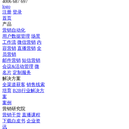
4006 687 697
logo
注册
登录
首页
产品
营销自动化
用户数据管理
场景
工作流
微信营销
内
容营销
直播营销
全
员营销
邮件营销
短信营销
会议&活动管理
微
名片
定制服务
解决方案
全渠道获客
销售线索
培育
B2B行业解决方
案
案例
营销研究院
营销干货
直播课程
下载白皮书
企业资
讯