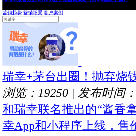
营销趋势
营销场景
客户案例
瑞幸+茅台出圈！抛弃烧
浏览：19250
|
发布时间：20
和瑞幸联名推出的“酱香拿
幸App和小程序上线，售价