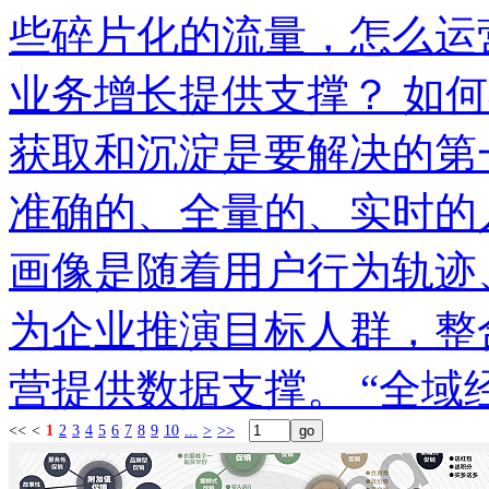
些碎片化的流量，怎么运
业务增长提供支撑？ 如
获取和沉淀是要解决的第
准确的、全量的、实时的
画像是随着用户行为轨迹
为企业推演目标人群，整
营提供数据支撑。 “全域
<<
<
1
2
3
4
5
6
7
8
9
10
...
>
>>