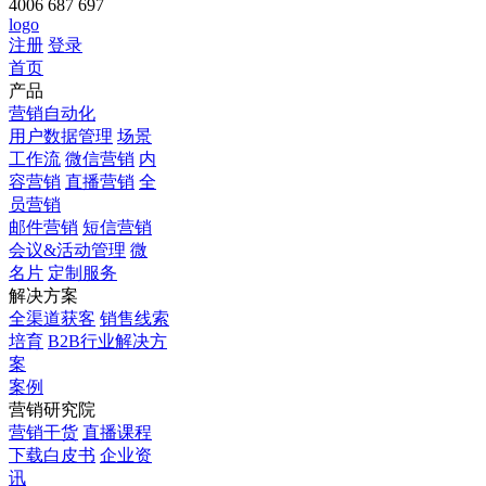
4006 687 697
logo
注册
登录
首页
产品
营销自动化
用户数据管理
场景
工作流
微信营销
内
容营销
直播营销
全
员营销
邮件营销
短信营销
会议&活动管理
微
名片
定制服务
解决方案
全渠道获客
销售线索
培育
B2B行业解决方
案
案例
营销研究院
营销干货
直播课程
下载白皮书
企业资
讯